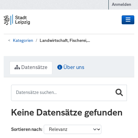
Zum Hauptinhalt wechseln
Anmelden
Kategorien
Landwirtschaft, Fischerei,...
Datensätze
Über uns
Keine Datensätze gefunden
Sortieren nach