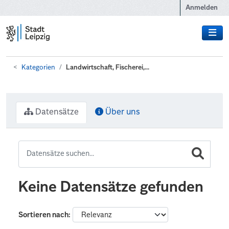
Zum Hauptinhalt wechseln
Anmelden
Kategorien
Landwirtschaft, Fischerei,...
Datensätze
Über uns
Keine Datensätze gefunden
Sortieren nach