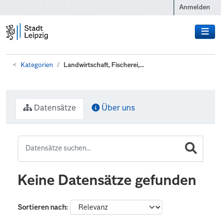
Zum Hauptinhalt wechseln
Anmelden
Kategorien
Landwirtschaft, Fischerei,...
Datensätze
Über uns
Keine Datensätze gefunden
Sortieren nach