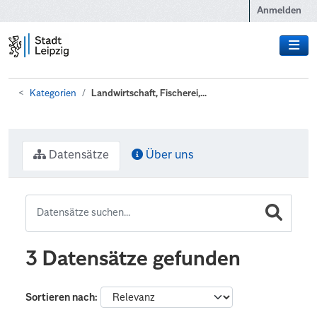
Zum Hauptinhalt wechseln
Anmelden
Kategorien
Landwirtschaft, Fischerei,...
Datensätze
Über uns
3 Datensätze gefunden
Sortieren nach