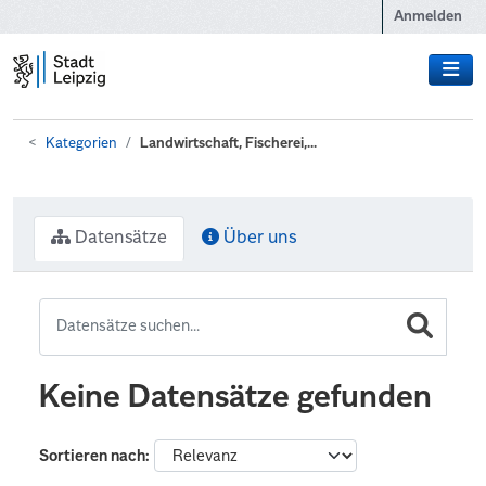
Zum Hauptinhalt wechseln
Anmelden
Kategorien
Landwirtschaft, Fischerei,...
Datensätze
Über uns
Keine Datensätze gefunden
Sortieren nach