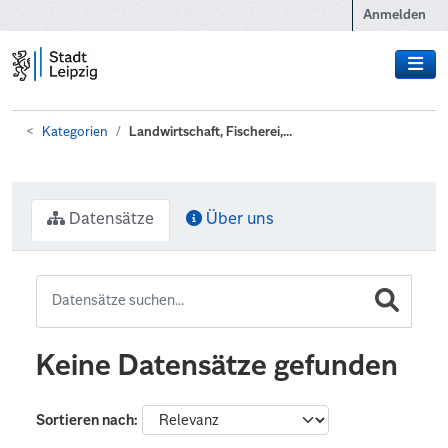
Zum Hauptinhalt wechseln
Anmelden
Kategorien
Landwirtschaft, Fischerei,...
Datensätze
Über uns
Keine Datensätze gefunden
Sortieren nach