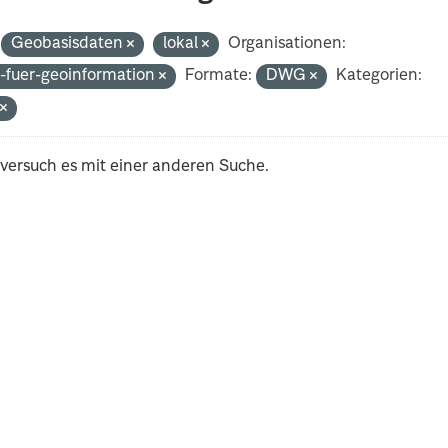
Geobasisdaten
lokal
Organisationen:
-fuer-geoinformation
Formate:
DWG
Kategorien:
t
 versuch es mit einer anderen Suche.