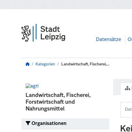
Zum Hauptinhalt wechseln
Datensätze
O
Kategorien
Landwirtschaft, Fischerei,...
Landwirtschaft, Fischerei,
Forstwirtschaft und
Nahrungsmittel
Organisationen
Ke