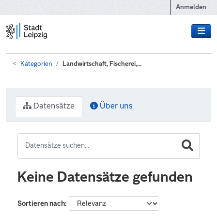
Zum Hauptinhalt wechseln
Anmelden
Kategorien
Landwirtschaft, Fischerei,...
Datensätze
Über uns
Keine Datensätze gefunden
Sortieren nach