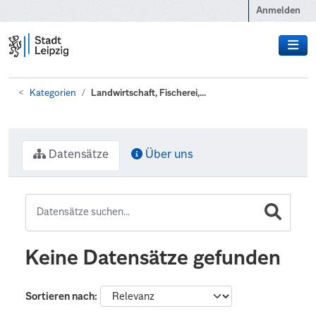
Zum Hauptinhalt wechseln
Anmelden
Kategorien
Landwirtschaft, Fischerei,...
Datensätze
Über uns
Keine Datensätze gefunden
Sortieren nach