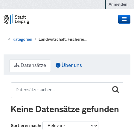
Zum Hauptinhalt wechseln
Anmelden
Kategorien
Landwirtschaft, Fischerei,...
Datensätze
Über uns
Keine Datensätze gefunden
Sortieren nach