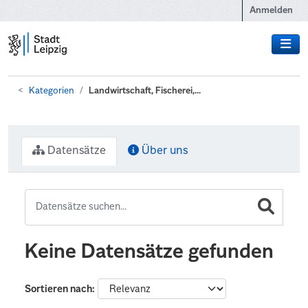
Zum Hauptinhalt wechseln
Anmelden
Kategorien
Landwirtschaft, Fischerei,...
Datensätze
Über uns
Keine Datensätze gefunden
Sortieren nach