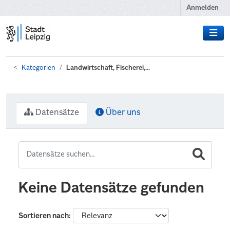
Zum Hauptinhalt wechseln
Anmelden
Kategorien
Landwirtschaft, Fischerei,...
Datensätze
Über uns
Keine Datensätze gefunden
Sortieren nach