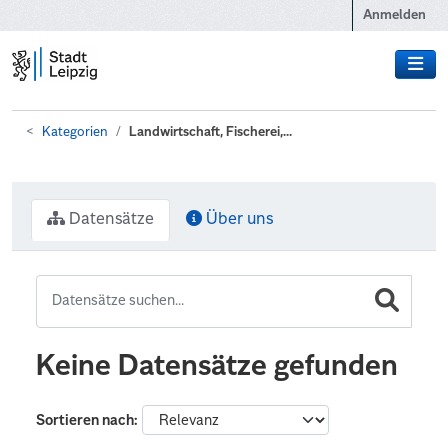
Zum Hauptinhalt wechseln
Anmelden
Kategorien
Landwirtschaft, Fischerei,...
Datensätze
Über uns
Keine Datensätze gefunden
Sortieren nach