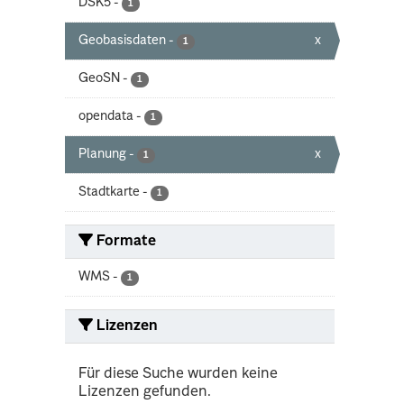
DSK5
-
1
Geobasisdaten
-
x
1
GeoSN
-
1
opendata
-
1
Planung
-
x
1
Stadtkarte
-
1
Formate
WMS
-
1
Lizenzen
Für diese Suche wurden keine
Lizenzen gefunden.