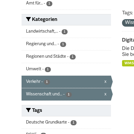
Amt für...
-
1
Tags:
Kategorien
Wis
Landwirtschaft,...
-
1
Digit
Regierung und...
-
1
Die D
Sie b
Regionen und Städte
-
1
WMS
Umwelt
-
1
Verkehr
-
x
1
Wissenschaft und...
-
x
1
Tags
Deutsche Grundkarte
-
1