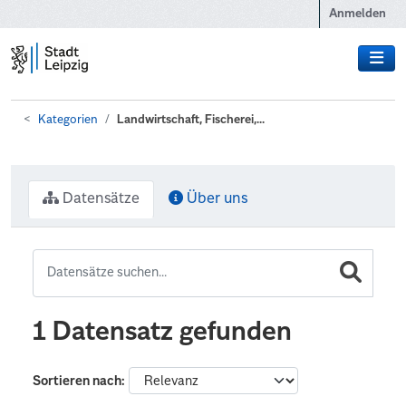
Zum Hauptinhalt wechseln
Anmelden
Kategorien
Landwirtschaft, Fischerei,...
Datensätze
Über uns
1 Datensatz gefunden
Sortieren nach