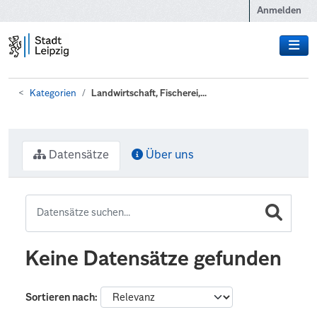
Zum Hauptinhalt wechseln
Anmelden
Kategorien
Landwirtschaft, Fischerei,...
Datensätze
Über uns
Keine Datensätze gefunden
Sortieren nach