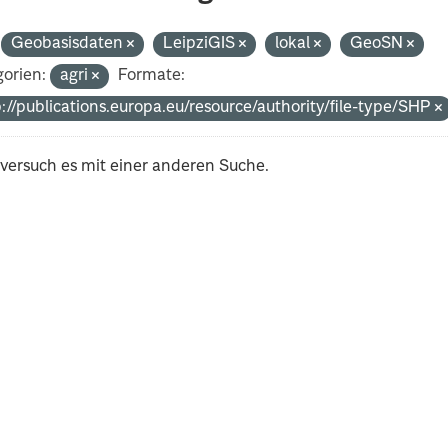
Geobasisdaten
LeipziGIS
lokal
GeoSN
orien:
agri
Formate:
p://publications.europa.eu/resource/authority/file-type/SHP
 versuch es mit einer anderen Suche.