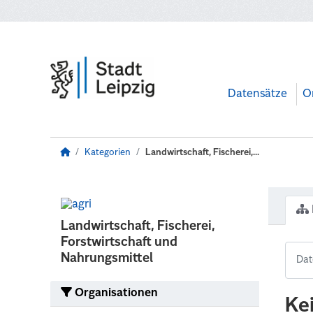
Zum Hauptinhalt wechseln
Datensätze
O
Kategorien
Landwirtschaft, Fischerei,...
Landwirtschaft, Fischerei,
Forstwirtschaft und
Nahrungsmittel
Organisationen
Ke