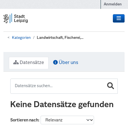
Zum Hauptinhalt wechseln
Anmelden
Kategorien
Landwirtschaft, Fischerei,...
Datensätze
Über uns
Keine Datensätze gefunden
Sortieren nach