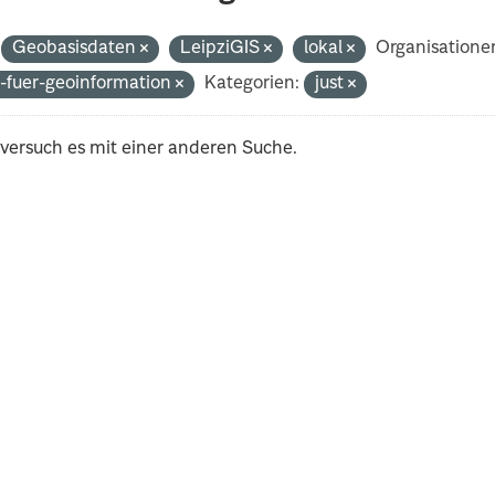
Geobasisdaten
LeipziGIS
lokal
Organisatione
-fuer-geoinformation
Kategorien:
just
 versuch es mit einer anderen Suche.