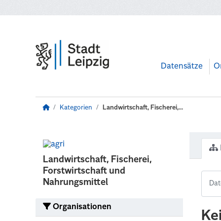
Zum Hauptinhalt wechseln
Datensätze
O
Kategorien
Landwirtschaft, Fischerei,...
Landwirtschaft, Fischerei,
Forstwirtschaft und
Nahrungsmittel
Organisationen
Ke