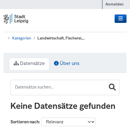
Zum Hauptinhalt wechseln
Anmelden
Kategorien
Landwirtschaft, Fischerei,...
Datensätze
Über uns
Keine Datensätze gefunden
Sortieren nach