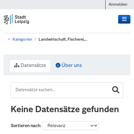
Zum Hauptinhalt wechseln
Anmelden
Kategorien
Landwirtschaft, Fischerei,...
Datensätze
Über uns
Keine Datensätze gefunden
Sortieren nach