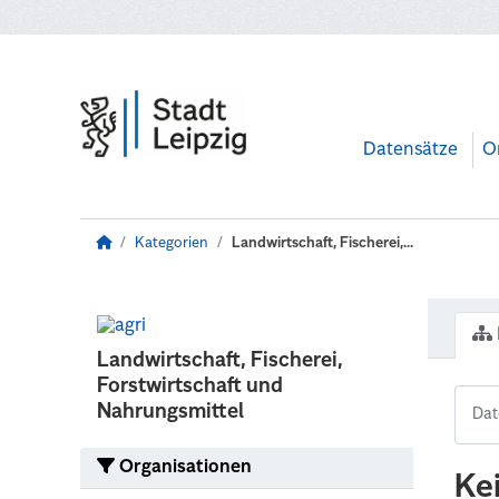
Zum Hauptinhalt wechseln
Datensätze
O
Kategorien
Landwirtschaft, Fischerei,...
Landwirtschaft, Fischerei,
Forstwirtschaft und
Nahrungsmittel
Organisationen
Ke