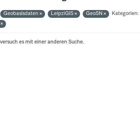
Geobasisdaten
LeipziGIS
GeoSN
Kategorien:
i
 versuch es mit einer anderen Suche.