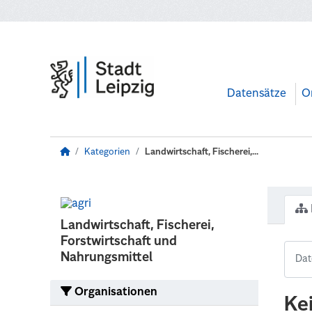
Zum Hauptinhalt wechseln
Datensätze
O
Kategorien
Landwirtschaft, Fischerei,...
Landwirtschaft, Fischerei,
Forstwirtschaft und
Nahrungsmittel
Organisationen
Ke