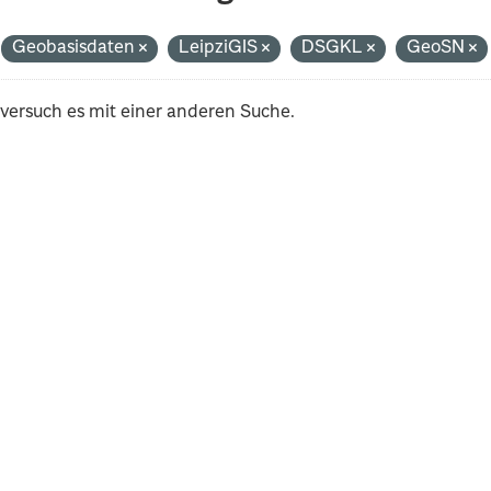
Geobasisdaten
LeipziGIS
DSGKL
GeoSN
 versuch es mit einer anderen Suche.