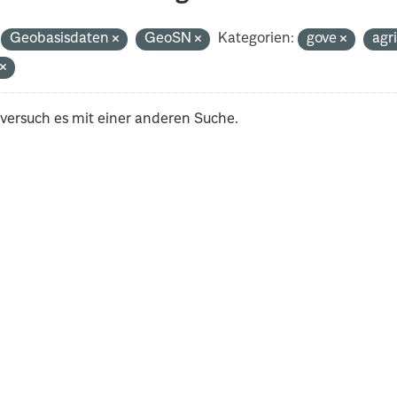
Geobasisdaten
GeoSN
Kategorien:
gove
agr
t
 versuch es mit einer anderen Suche.