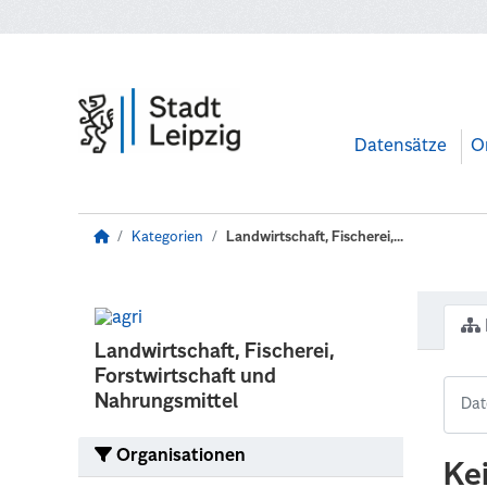
Zum Hauptinhalt wechseln
Datensätze
O
Kategorien
Landwirtschaft, Fischerei,...
Landwirtschaft, Fischerei,
Forstwirtschaft und
Nahrungsmittel
Organisationen
Ke