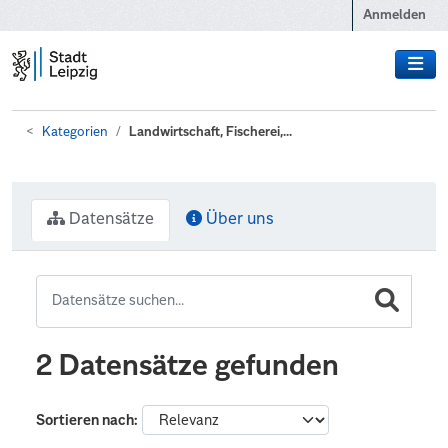
Zum Hauptinhalt wechseln
Anmelden
Kategorien
Landwirtschaft, Fischerei,...
Datensätze
Über uns
2 Datensätze gefunden
Sortieren nach