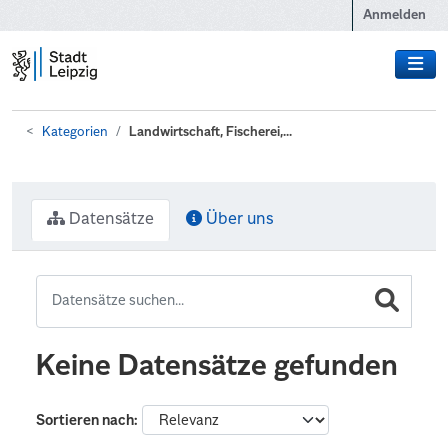
Zum Hauptinhalt wechseln
Anmelden
Kategorien
Landwirtschaft, Fischerei,...
Datensätze
Über uns
Keine Datensätze gefunden
Sortieren nach