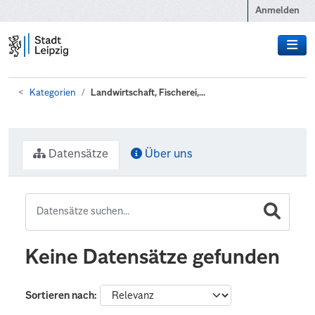
Zum Hauptinhalt wechseln
Anmelden
Kategorien
Landwirtschaft, Fischerei,...
Datensätze
Über uns
Keine Datensätze gefunden
Sortieren nach