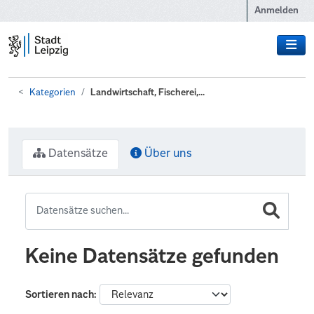
Zum Hauptinhalt wechseln
Anmelden
Kategorien
Landwirtschaft, Fischerei,...
Datensätze
Über uns
Keine Datensätze gefunden
Sortieren nach