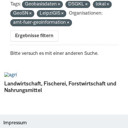
Tags:
Geobasisdaten
DSGKL
lokal
GeoSN
LeipziGIS
Organisationen:
amt-fuer-geoinformation
Ergebnisse filtern
Bitte versuch es mit einer anderen Suche.
Landwirtschaft, Fischerei, Forstwirtschaft und
Nahrungsmittel
Impressum