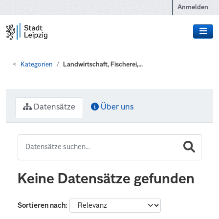
Zum Hauptinhalt wechseln
Anmelden
Kategorien
Landwirtschaft, Fischerei,...
Datensätze
Über uns
Keine Datensätze gefunden
Sortieren nach