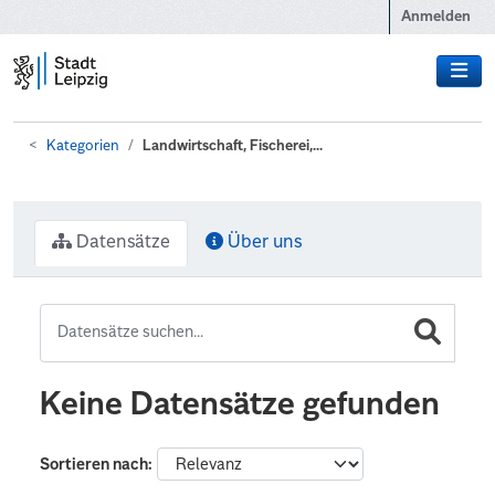
Zum Hauptinhalt wechseln
Anmelden
Kategorien
Landwirtschaft, Fischerei,...
Datensätze
Über uns
Keine Datensätze gefunden
Sortieren nach