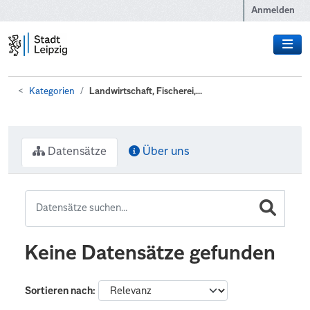
Zum Hauptinhalt wechseln
Anmelden
Kategorien
Landwirtschaft, Fischerei,...
Datensätze
Über uns
Keine Datensätze gefunden
Sortieren nach