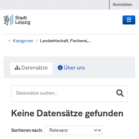
Zum Hauptinhalt wechseln
Anmelden
Kategorien
Landwirtschaft, Fischerei,...
Datensätze
Über uns
Keine Datensätze gefunden
Sortieren nach