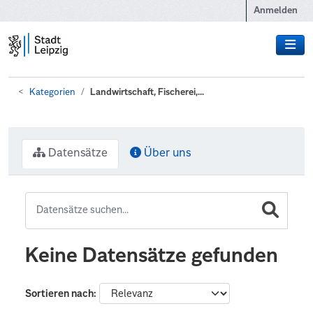
Zum Hauptinhalt wechseln
Anmelden
Kategorien
Landwirtschaft, Fischerei,...
Datensätze
Über uns
Keine Datensätze gefunden
Sortieren nach