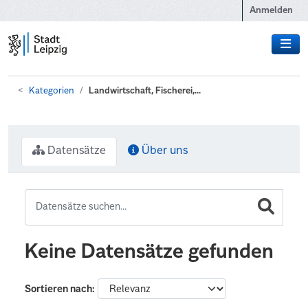
Zum Hauptinhalt wechseln
Anmelden
Kategorien
Landwirtschaft, Fischerei,...
Datensätze
Über uns
Keine Datensätze gefunden
Sortieren nach