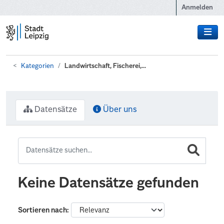
Zum Hauptinhalt wechseln
Anmelden
Kategorien
Landwirtschaft, Fischerei,...
Datensätze
Über uns
Keine Datensätze gefunden
Sortieren nach