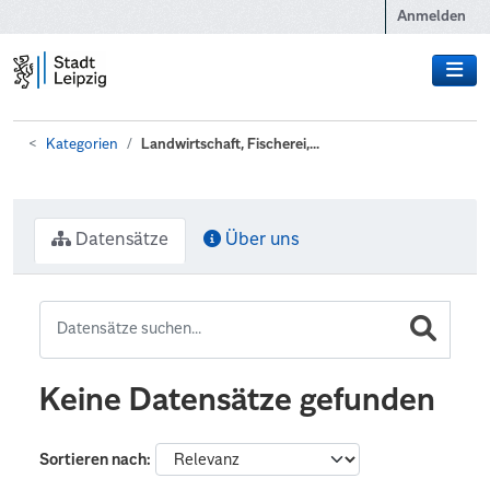
Zum Hauptinhalt wechseln
Anmelden
Kategorien
Landwirtschaft, Fischerei,...
Datensätze
Über uns
Keine Datensätze gefunden
Sortieren nach