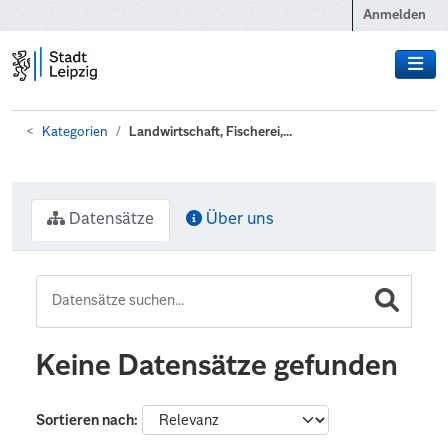
Zum Hauptinhalt wechseln
Anmelden
Kategorien
Landwirtschaft, Fischerei,...
Datensätze
Über uns
Keine Datensätze gefunden
Sortieren nach