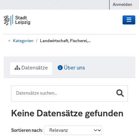
Zum Hauptinhalt wechseln
Anmelden
Kategorien
Landwirtschaft, Fischerei,...
Datensätze
Über uns
Keine Datensätze gefunden
Sortieren nach