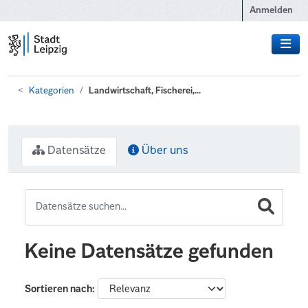
Zum Hauptinhalt wechseln
Anmelden
Kategorien
Landwirtschaft, Fischerei,...
Datensätze
Über uns
Keine Datensätze gefunden
Sortieren nach