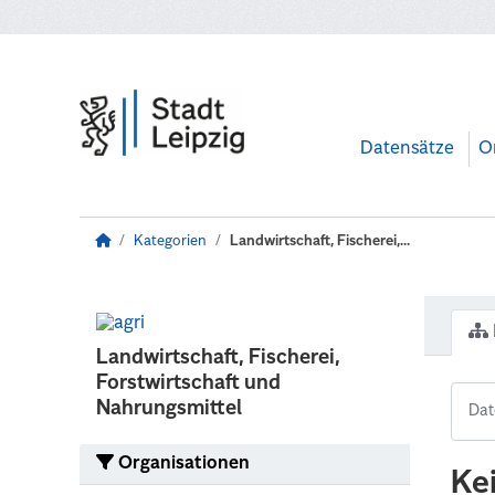
Zum Hauptinhalt wechseln
Datensätze
O
Kategorien
Landwirtschaft, Fischerei,...
Landwirtschaft, Fischerei,
Forstwirtschaft und
Nahrungsmittel
Organisationen
Ke