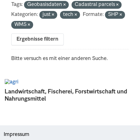
Tags:
Geobasisdaten
Cadastral parcels
Kategorien:
just
tech
Formate:
SHP
WMS
Ergebnisse filtern
Bitte versuch es mit einer anderen Suche.
Landwirtschaft, Fischerei, Forstwirtschaft und
Nahrungsmittel
Impressum