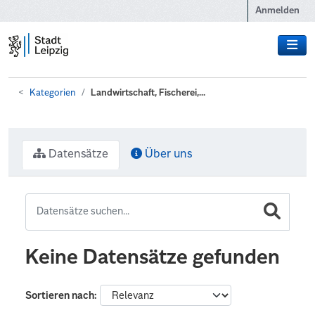
Zum Hauptinhalt wechseln
Anmelden
Kategorien
Landwirtschaft, Fischerei,...
Datensätze
Über uns
Keine Datensätze gefunden
Sortieren nach