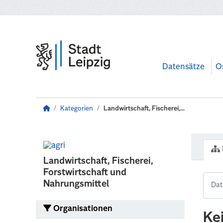
Zum Hauptinhalt wechseln
Datensätze
O
Kategorien
Landwirtschaft, Fischerei,...
Landwirtschaft, Fischerei,
Forstwirtschaft und
Nahrungsmittel
Organisationen
Ke