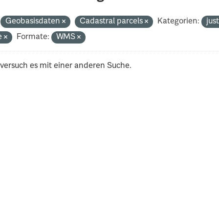
Geobasisdaten
Cadastral parcels
Kategorien:
jus
e
Formate:
WMS
 versuch es mit einer anderen Suche.