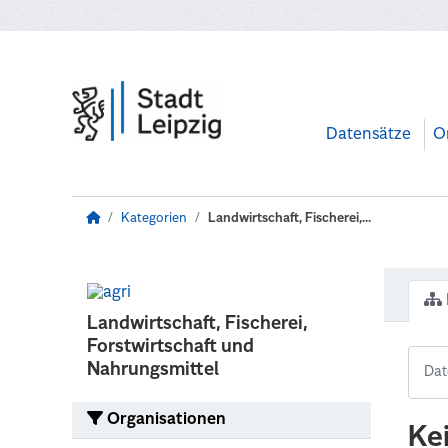
Zum Hauptinhalt wechseln
Datensätze
O
Kategorien
Landwirtschaft, Fischerei,...
Landwirtschaft, Fischerei,
Forstwirtschaft und
Nahrungsmittel
Organisationen
Ke