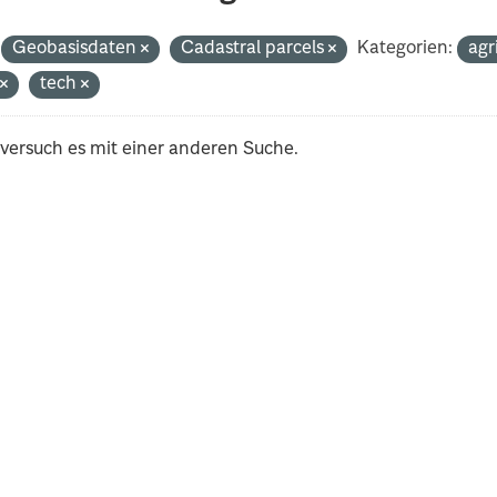
Geobasisdaten
Cadastral parcels
Kategorien:
agr
t
tech
 versuch es mit einer anderen Suche.