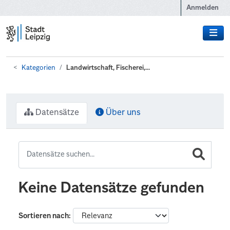
Zum Hauptinhalt wechseln
Anmelden
Kategorien
Landwirtschaft, Fischerei,...
Datensätze
Über uns
Keine Datensätze gefunden
Sortieren nach