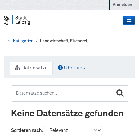
Zum Hauptinhalt wechseln
Anmelden
Kategorien
Landwirtschaft, Fischerei,...
Datensätze
Über uns
Keine Datensätze gefunden
Sortieren nach