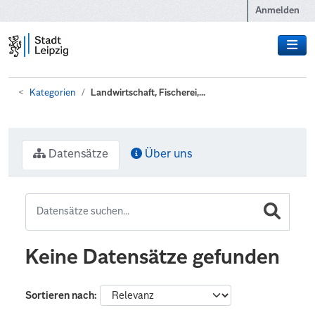
Zum Hauptinhalt wechseln
Anmelden
Kategorien
Landwirtschaft, Fischerei,...
Datensätze
Über uns
Keine Datensätze gefunden
Sortieren nach