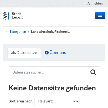
Zum Hauptinhalt wechseln
Anmelden
Kategorien
Landwirtschaft, Fischerei,...
Datensätze
Über uns
Keine Datensätze gefunden
Sortieren nach