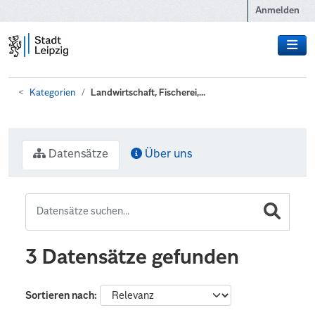
Zum Hauptinhalt wechseln
Anmelden
Kategorien
Landwirtschaft, Fischerei,...
Datensätze
Über uns
3 Datensätze gefunden
Sortieren nach