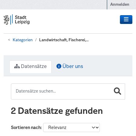
Zum Hauptinhalt wechseln
Anmelden
Kategorien
Landwirtschaft, Fischerei,...
Datensätze
Über uns
2 Datensätze gefunden
Sortieren nach