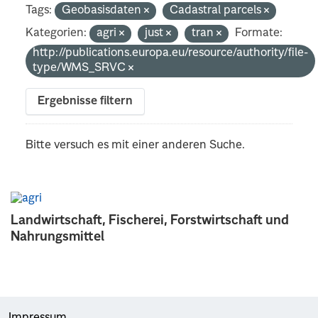
Tags:
Geobasisdaten
Cadastral parcels
Kategorien:
agri
just
tran
Formate:
http://publications.europa.eu/resource/authority/file-
type/WMS_SRVC
Ergebnisse filtern
Bitte versuch es mit einer anderen Suche.
Landwirtschaft, Fischerei, Forstwirtschaft und
Nahrungsmittel
Impressum