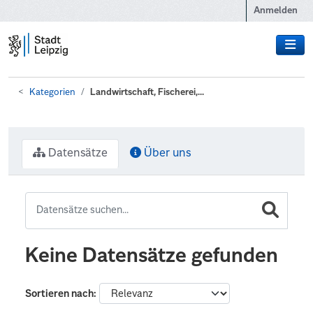
Zum Hauptinhalt wechseln
Anmelden
Kategorien
Landwirtschaft, Fischerei,...
Datensätze
Über uns
Keine Datensätze gefunden
Sortieren nach